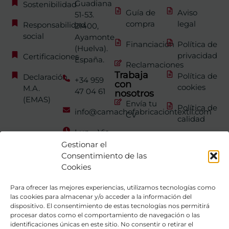
Guadiana
Sostenibilidad
Guía de
Aviso
51-53.
compra
legal
Responsabilidad
21400,
social
Ayamonte
Financiación
Política de
(Huelva).
privacidad
Certificaciones
España.
Reclamaciones
Trabaja
Política de
Declaración
+34 959
con
cookies
M.A.
47 04 61
nosotros
(EMAS)
Envía tu
Política de
info@camachofabricaciontextil.com
CV
calidad
Lun – Vie
Canal de
de 7:00 a
Gestionar el
denuncias
15:00
Consentimiento de las
Cookies
Para ofrecer las mejores experiencias, utilizamos tecnologías como
las cookies para almacenar y/o acceder a la información del
dispositivo. El consentimiento de estas tecnologías nos permitirá
procesar datos como el comportamiento de navegación o las
identificaciones únicas en este sitio. No consentir o retirar el