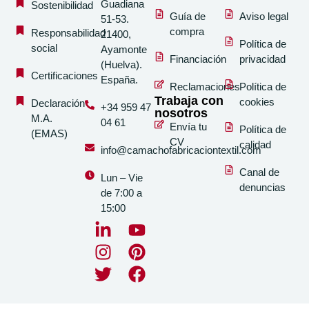
Guadiana
Sostenibilidad
Guía de
Aviso legal
51-53.
compra
Responsabilidad
21400,
Política de
social
Ayamonte
Financiación
privacidad
(Huelva).
Certificaciones
España.
Reclamaciones
Política de
Trabaja con
cookies
Declaración
+34 959 47
nosotros
M.A.
04 61
Envía tu
Política de
(EMAS)
CV
calidad
info@camachofabricaciontextil.com
Canal de
Lun – Vie
denuncias
de 7:00 a
15:00