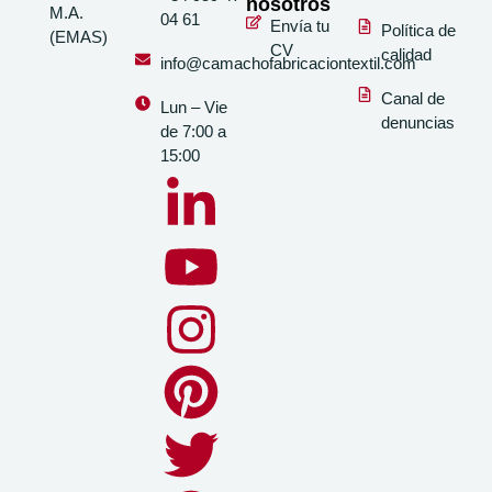
nosotros
M.A.
04 61
Envía tu
Política de
(EMAS)
CV
calidad
info@camachofabricaciontextil.com
Canal de
Lun – Vie
denuncias
de 7:00 a
15:00