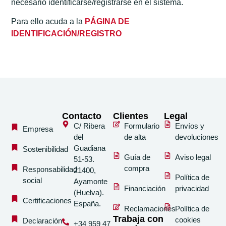
necesario identificarse/registrarse en el sistema.
Para ello acuda a la
PÁGINA DE
IDENTIFICACIÓN/REGISTRO
Contacto
Clientes
Legal
C/ Ribera
Formulario
Envíos y
Empresa
del
de alta
devoluciones
Guadiana
Sostenibilidad
Guía de
Aviso legal
51-53.
compra
Responsabilidad
21400,
Política de
social
Ayamonte
Financiación
privacidad
(Huelva).
Certificaciones
España.
Reclamaciones
Política de
Trabaja con
cookies
Declaración
+34 959 47