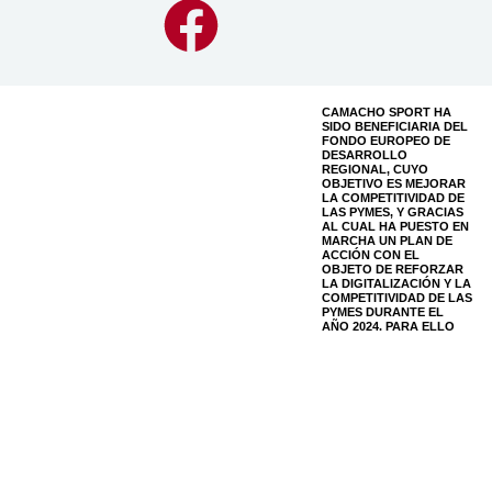
CAMACHO SPORT HA
SIDO BENEFICIARIA DEL
FONDO EUROPEO DE
DESARROLLO
REGIONAL, CUYO
OBJETIVO ES MEJORAR
LA COMPETITIVIDAD DE
LAS PYMES, Y GRACIAS
AL CUAL HA PUESTO EN
MARCHA UN PLAN DE
ACCIÓN CON EL
OBJETO DE REFORZAR
LA DIGITALIZACIÓN Y LA
COMPETITIVIDAD DE LAS
PYMES DURANTE EL
AÑO 2024. PARA ELLO
HA CONTADO CON EL
APOYO DEL PROGRAMA
PYME DIGITAL DE LA
CÁMARA DE COMERCIO
DE AYAMONTE.
#EUROPASESIENTE
© Camacho Fabricación Textil 2026